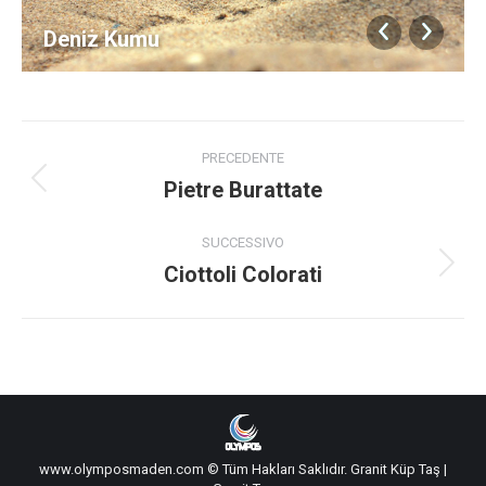
Deniz Kumu
Album
PRECEDENTE
di
Pietre Burattate
Album
precedente:
navigazione
SUCCESSIVO
Ciottoli Colorati
Album
successivo:
www.olymposmaden.com © Tüm Hakları Saklıdır.
Granit Küp Taş
|