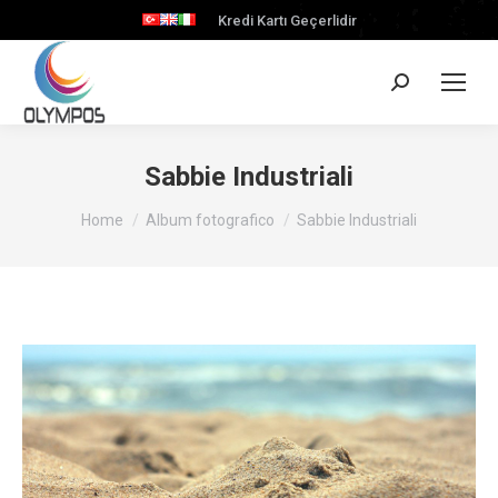
Kredi Kartı Geçerlidir
Cerca:
Sabbie Industriali
Tu sei qui:
Home
Album fotografico
Sabbie Industriali