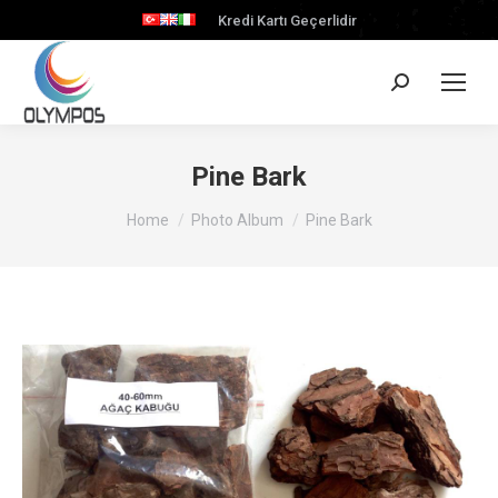
Kredi Kartı Geçerlidir
Search:
Pine Bark
You are here:
Home
Photo Album
Pine Bark