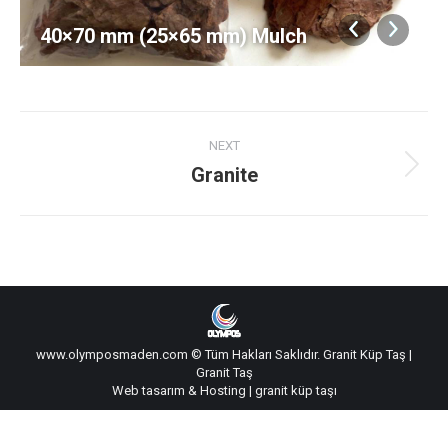
40×70 mm (25×65 mm) Mulch
Album
NEXT
navigation
Granite
Next
album:
www.olymposmaden.com © Tüm Hakları Saklıdır.
Granit Küp Taş
|
Granit Taş
Web tasarım
&
Hosting
|
granit küp taşı