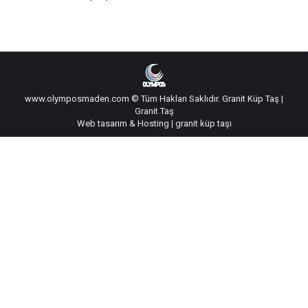
www.olymposmaden.com © Tüm Hakları Saklıdır.
Granit Küp Taş
|
Granit Taş
Web tasarım
&
Hosting
|
granit küp taşı