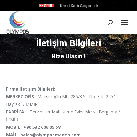
Kredi Kartı Geçerlidir
Search:
İletişim Bilgileri
You are here:
Bize Ulaşın !
Firma İletişim Bilgileri;
MERKEZ OFİS
: Mansuroğlu Mh. 286/3 Sk No: 3 K :2 D:12
Bayraklı / İZMİR
FABRİKA
: Terzihaller Mah.Küme Evler Mevkii Bergama /
İZMİR
MOBİL
:
+90 532 606 05 58
MAİL
:
sales@olymposmaden.com