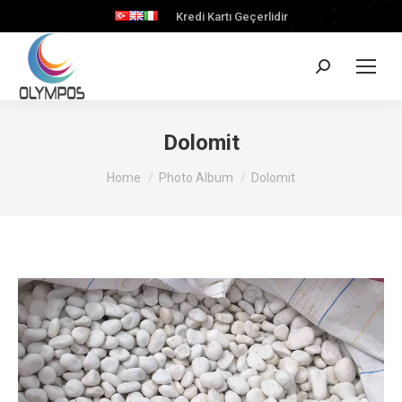
Kredi Kartı Geçerlidir
Search:
Dolomit
You are here:
Home
Photo Album
Dolomit