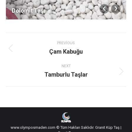
Dolomit Taşı
Album
PREVIOUS
navigation
Çam Kabuğu
Previous
album:
NEXT
Tamburlu Taşlar
Next
album:
www.olymposmaden.com © Tüm Hakları Saklıdır.
Granit Küp Taş
|